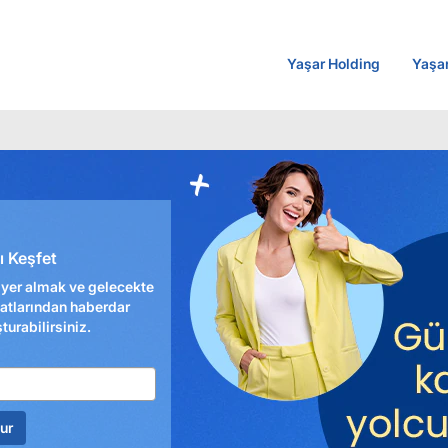
Yaşar Holding
Yaşa
nı Keşfet
er almak ve gelecekte
satlarından haberdar
şturabilirsiniz.