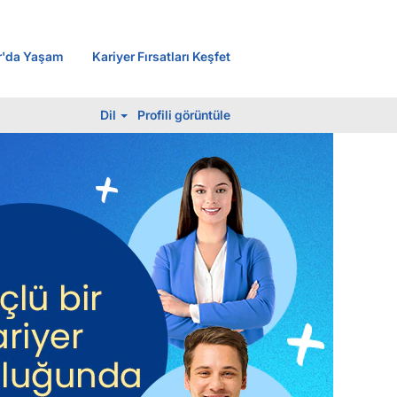
r'da Yaşam
Kariyer Fırsatları Keşfet
Dil
Profi̇li̇ görüntüle