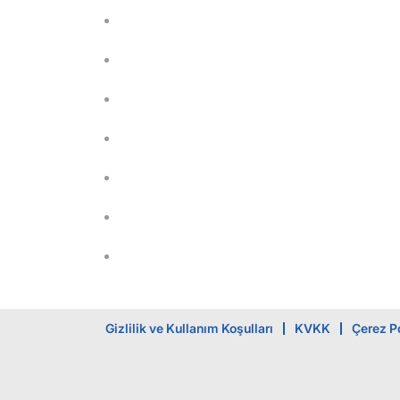
Gizlilik ve Kullanım Koşulları
KVKK
Çerez Po