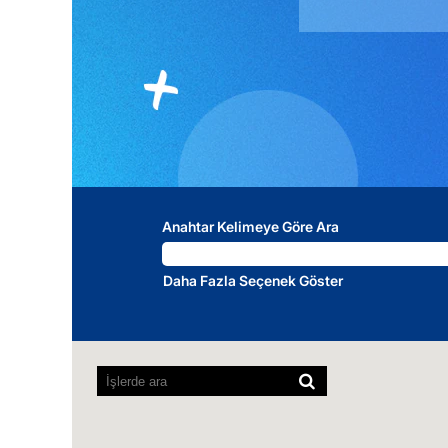
Anahtar Kelimeye Göre Ara
Daha Fazla Seçenek Göster
Ekran
okuyucular
aşağıdaki
aranabilir
haritayı
okuyamıyor.